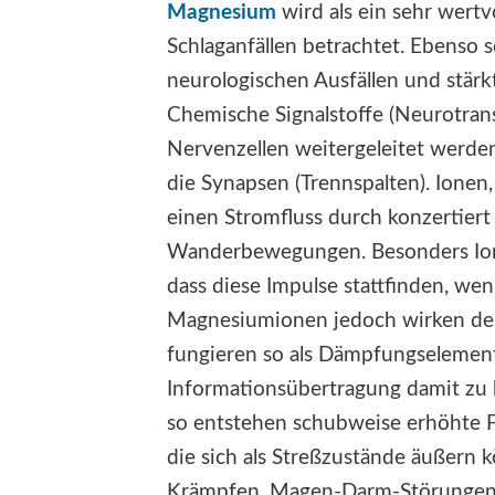
Magnesium
wird als ein sehr wertv
Schlaganfällen betrachtet. Ebenso 
neurologischen Ausfällen und stärkt 
Chemische Signalstoffe (Neurotrans
Nervenzellen weitergeleitet werde
die Synapsen (Trennspalten). Ionen,
einen Stromfluss durch konzertier
Wanderbewegungen. Besonders Ione
dass diese Impulse stattfinden, wen
Magnesiumionen jedoch wirken de
fungieren so als Dämpfungselement
Informationsübertragung damit zu h
so entstehen schubweise erhöhte 
die sich als Streßzustände äußern 
Krämpfen, Magen-Darm-Störungen, 